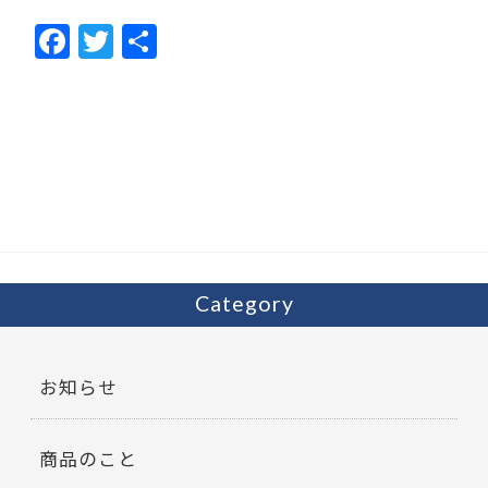
F
T
共
ac
w
有
e
itt
b
er
o
o
k
Category
お知らせ
商品のこと