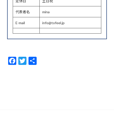
定休日
土日祝
代表者名
mina
E-mail
info@tofeel.jp
F
T
共
ac
w
有
e
itt
b
er
o
o
k